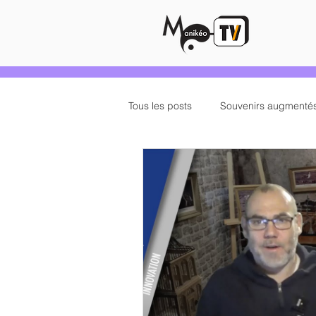
/
Tous les posts
Souvenirs augmenté
Audiovisuel
Presse
Man
Manikeo Auteur
Manikeo TV