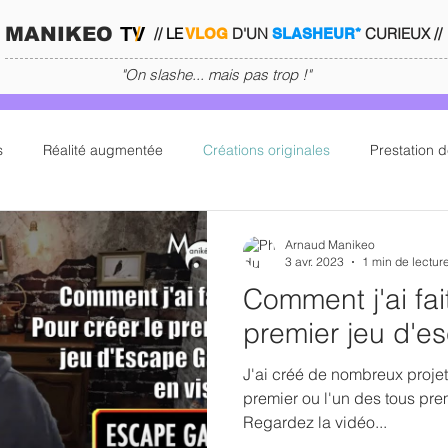
MANIKEO
TV
/
//
LE
D'UN
CURIEUX //
VLOG
SLASHEUR*
"On slashe... mais pas trop !"
s
Réalité augmentée
Créations originales
Prestation d
ikeo
Parcours
Outils pour promotion
Offre auteurs
Arnaud Manikeo
3 avr. 2023
1 min de lectur
Comment j'ai fai
J'ai testé et kiffé
Escape Game
Comment j'ai fait ?
premier jeu d'e
J'ai créé de nombreux proje
premier ou l'un des tous pre
Regardez la vidéo...