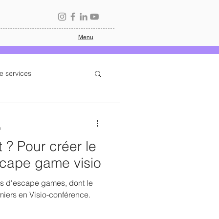
Menu
e services
Je fais ma promo
e
t ? Pour créer le
scape game visio
ts d'escape games, dont le
miers en Visio-conférence.