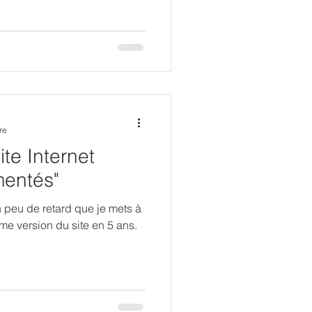
re
te Internet
mentés"
 peu de retard que je mets à
ème version du site en 5 ans.