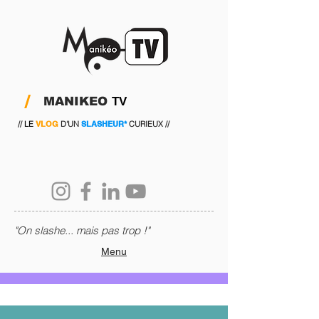
/
MANIKEO
TV
//
LE
VLOG
D'UN
SLASHEUR*
CURIEUX //
"On slashe... mais pas trop !"
Menu