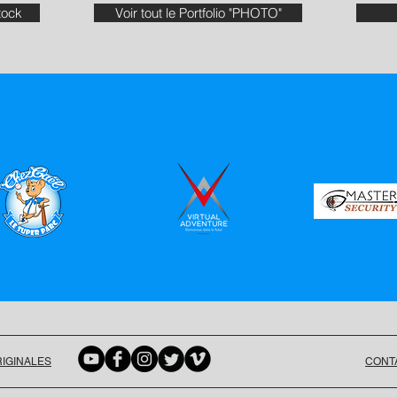
tock
Voir tout le Portfolio "PHOTO"
IGINALES
CONT