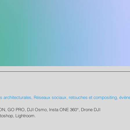
architecturales, Réseaux sociaux, retouches et compositing, évènem
, GO PRO, DJI Osmo, Insta ONE 360°, Drone DJI
toshop, Lightroom.