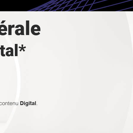
érale
tal*
 contenu
.
Digital