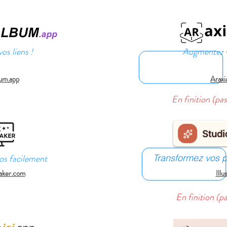
r de questions.**
os liens !
Augmentez vo
um.app
Araxi
En finition (pa
os facilement
Transformez vos ph
aker.com
Illu
En finition (p