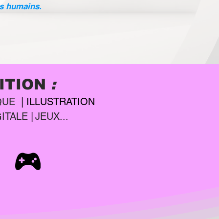
es humains.
llent le plus 
ITION
:
ui révèle plutôt 
QUE
|
ILLUSTRATION
GITALE
|
JEUX
...
 sa place parmi 