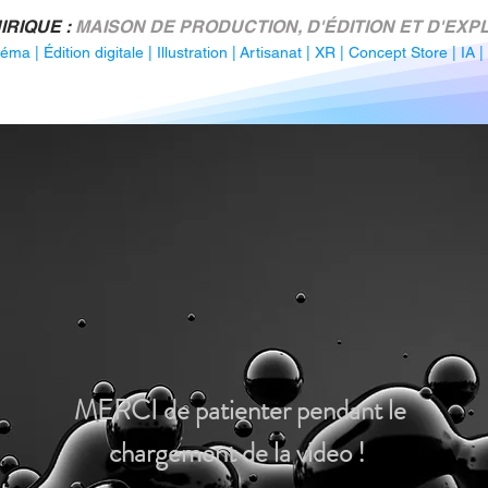
IRIQUE :
MAISON DE PRODUCTION, D'ÉDITION ET D'EXPL
néma
|
Édition digitale
|
Illustration
|
Artisanat
|
XR
|
Concept Store
|
IA
|
MERCI de patienter pendant le
chargement de la video !