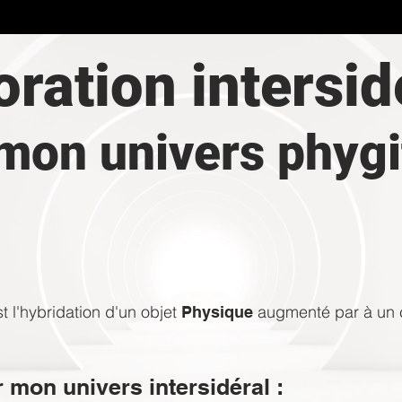
oration intersid
mon univers phygi
Tu aimerais découvrir mes planètes
t l'hybridation d'un objet
augmenté par à un
Physique
 mon univers intersidéral :