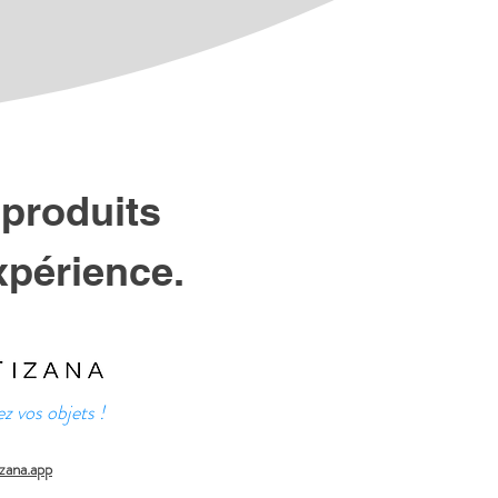
 produits
xpérience.
sibles entre les 
z vos objets !
zana.app