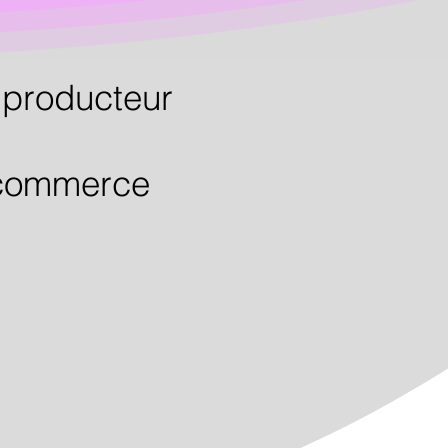
de briller à son 
/ producteur
e-commerce