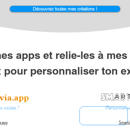
Découvrez toutes mes créations !
e



mes apps et relie-les à mes
ration portée par Manikéo

 pour personnaliser ton e
de son créateur, Manikéo, Rayon de Lune explore les hyperliens invi
 et les vivants.

n.

ité.**

 visites !
Personnalise
es construisent leur parcours autour de sensations.**

a.app
Smarti