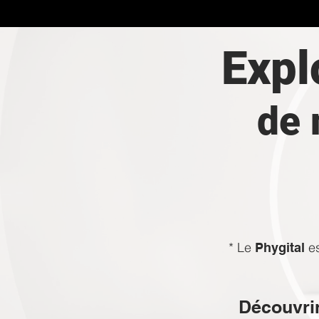
Expl
de 
* Le
es
Phygital
Découvrir