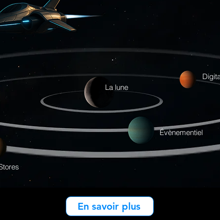
Digita
La lune
Évènementiel
Stores
En savoir plus