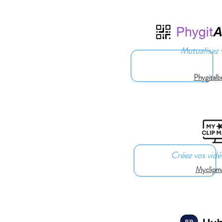
**D'autres autou
Mutualisez v
Phygitalb
Créez vos vidé
Myclipm